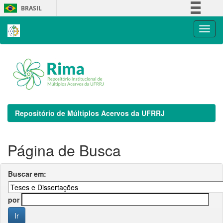
Skip
BRASIL
navigation
Simplifique!
Comunica BR
Participe
Acesso à informação
Legislação
Canais
Repositório de Múltiplos Acervos da UFRRJ
Página de Busca
Buscar em:
por