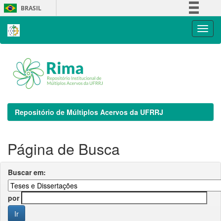
Skip
BRASIL
navigation
Simplifique!
Comunica BR
Participe
Acesso à informação
Legislação
Canais
Repositório de Múltiplos Acervos da UFRRJ
Página de Busca
Buscar em:
por