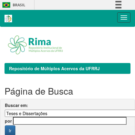
Skip
BRASIL
navigation
Simplifique!
Comunica BR
Participe
Acesso à informação
Legislação
Canais
Repositório de Múltiplos Acervos da UFRRJ
Página de Busca
Buscar em:
por