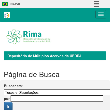
Skip
BRASIL
navigation
Simplifique!
Comunica BR
Participe
Acesso à informação
Legislação
Canais
Repositório de Múltiplos Acervos da UFRRJ
Página de Busca
Buscar em:
por