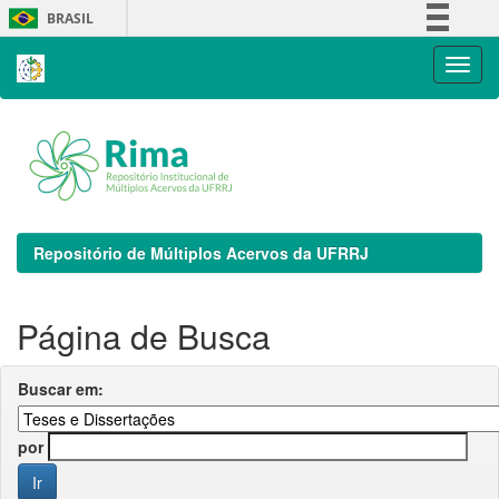
Skip
BRASIL
navigation
Simplifique!
Comunica BR
Participe
Acesso à informação
Legislação
Canais
Repositório de Múltiplos Acervos da UFRRJ
Página de Busca
Buscar em:
por