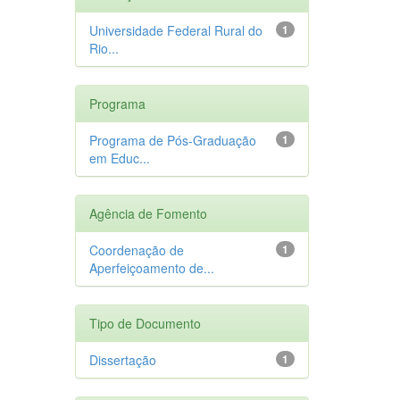
Universidade Federal Rural do
1
Rio...
Programa
Programa de Pós-Graduação
1
em Educ...
Agência de Fomento
Coordenação de
1
Aperfeiçoamento de...
Tipo de Documento
Dissertação
1