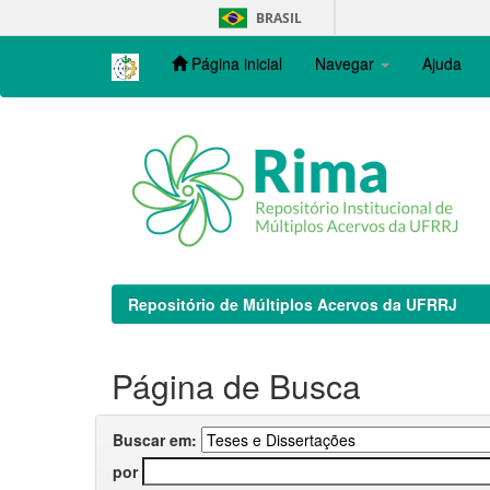
Skip
BRASIL
navigation
Página inicial
Navegar
Ajuda
Repositório de Múltiplos Acervos da UFRRJ
Página de Busca
Buscar em:
por