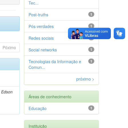
Tec...
Post-truths
1
Pós-verdades
1
Redes sociais
1
Póximo
Social networks
1
Tecnologias da Informação e
1
Comun...
próximo >
o Edson
Áreas de conhecimento
Educação
1
Instituição