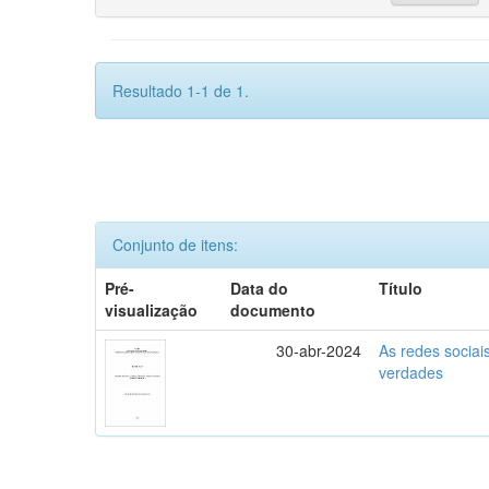
Resultado 1-1 de 1.
Conjunto de itens:
Pré-
Data do
Título
visualização
documento
30-abr-2024
As redes sociai
verdades