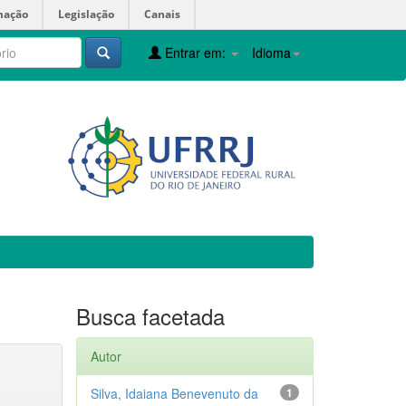
mação
Legislação
Canais
Entrar em:
Idioma
Busca facetada
Autor
Silva, Idaiana Benevenuto da
1