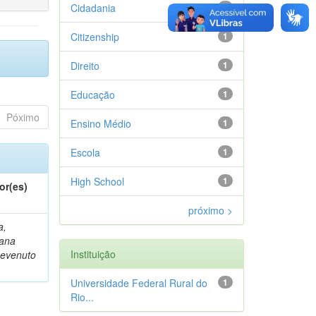
Cidadania
1
Citizenship
1
Direito
1
Educação
1
Póximo
Ensino Médio
1
Escola
1
High School
1
or(es)
próximo >
a,
iana
Instituição
evenuto
Universidade Federal Rural do
1
Rio...