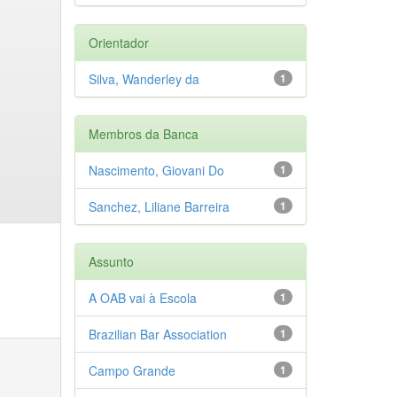
Orientador
Silva, Wanderley da
1
Membros da Banca
Nascimento, Giovani Do
1
Sanchez, Liliane Barreira
1
Assunto
A OAB vai à Escola
1
Brazilian Bar Association
1
Campo Grande
1