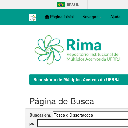
Skip
BRASIL
navigation
Página inicial
Navegar
Ajuda
Repositório de Múltiplos Acervos da UFRRJ
Página de Busca
Buscar em:
por