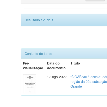
Resultado 1-1 de 1.
Conjunto de itens:
Pré-
Data do
Título
visualização
documento
17-ago-2022
“A OAB vai à escola” ed
região da 29a subseção
Grande