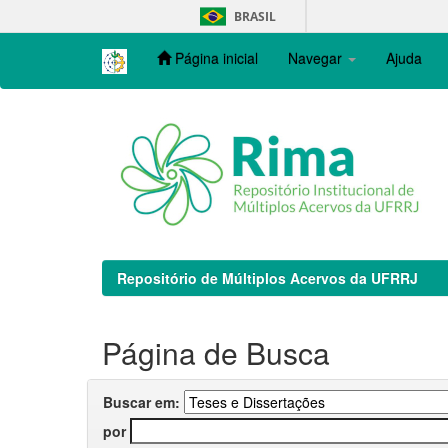
Skip
BRASIL
navigation
Página inicial
Navegar
Ajuda
Repositório de Múltiplos Acervos da UFRRJ
Página de Busca
Buscar em:
por