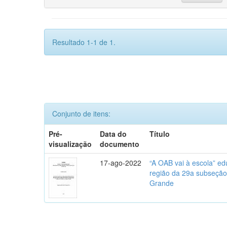
Resultado 1-1 de 1.
Conjunto de itens:
Pré-
Data do
Título
visualização
documento
17-ago-2022
“A OAB vai à escola” ed
região da 29a subseção
Grande