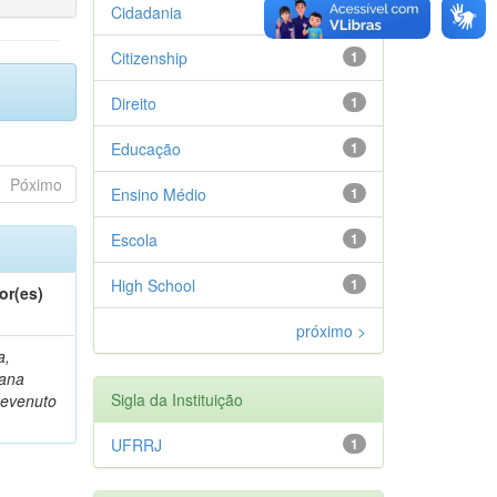
Cidadania
1
Citizenship
1
Direito
1
Educação
1
Póximo
Ensino Médio
1
Escola
1
High School
1
or(es)
próximo >
a,
iana
Sigla da Instituição
evenuto
UFRRJ
1