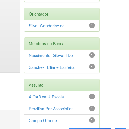
Orientador
Silva, Wanderley da
1
Membros da Banca
Nascimento, Giovani Do
1
Sanchez, Liliane Barreira
1
Assunto
A OAB vai à Escola
1
Brazilian Bar Association
1
Campo Grande
1