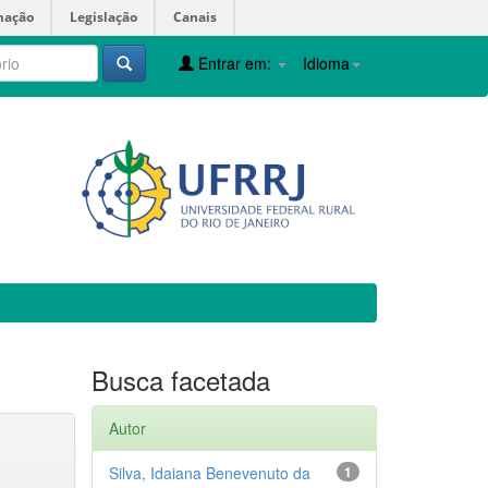
mação
Legislação
Canais
Entrar em:
Idioma
Busca facetada
Autor
Silva, Idaiana Benevenuto da
1