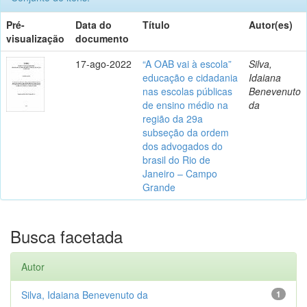
Pré-
Data do
Título
Autor(es)
visualização
documento
17-ago-2022
“A OAB vai à escola”
Silva,
educação e cidadania
Idaiana
nas escolas públicas
Benevenuto
de ensino médio na
da
região da 29a
subseção da ordem
dos advogados do
brasil do Rio de
Janeiro – Campo
Grande
Busca facetada
Autor
Silva, Idaiana Benevenuto da
1