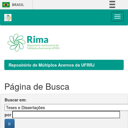
Skip
BRASIL
navigation
Simplifique!
Comunica BR
Participe
Acesso à informação
Legislação
Canais
Repositório de Múltiplos Acervos da UFRRJ
Página de Busca
Buscar em:
por