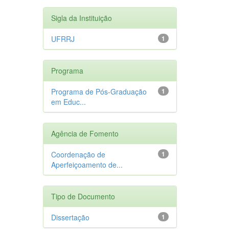
Sigla da Instituição
UFRRJ
1
Programa
Programa de Pós-Graduação
1
em Educ...
Agência de Fomento
Coordenação de
1
Aperfeiçoamento de...
Tipo de Documento
Dissertação
1