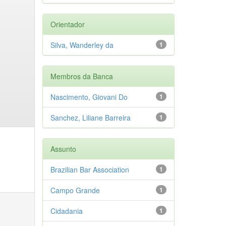
Orientador
Silva, Wanderley da
1
Membros da Banca
Nascimento, Giovani Do
1
Sanchez, Liliane Barreira
1
Assunto
Brazilian Bar Association
1
Campo Grande
1
Cidadania
1