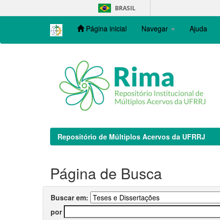
Skip
BRASIL
navigation
Página inicial
Navegar
Ajuda
Repositório de Múltiplos Acervos da UFRRJ
Página de Busca
Buscar em:
por