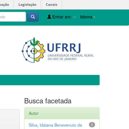
mação
Legislação
Canais
Entrar em:
Idioma
Busca facetada
Autor
Silva, Idaiana Benevenuto da
1