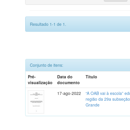
Resultado 1-1 de 1.
Conjunto de itens:
Pré-
Data do
Título
visualização
documento
17-ago-2022
“A OAB vai à escola” ed
região da 29a subseção
Grande