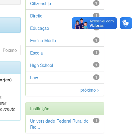
Citizenship
1
Direito
1
Educação
1
Ensino Médio
1
Póximo
Escola
1
High School
1
Law
1
or(es)
próximo >
a,
iana
Instituição
evenuto
Universidade Federal Rural do
1
Rio...