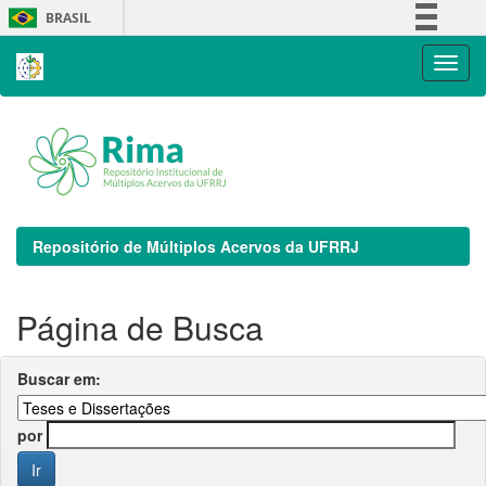
Skip
BRASIL
navigation
Simplifique!
Comunica BR
Participe
Acesso à informação
Legislação
Canais
Repositório de Múltiplos Acervos da UFRRJ
Página de Busca
Buscar em:
por