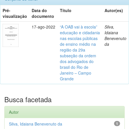
Pré-
Data do
Título
Autor(es)
visualização
documento
17-ago-2022
“A OAB vai à escola”
Silva,
educação e cidadania
Idaiana
nas escolas públicas
Benevenuto
de ensino médio na
da
região da 29a
subseção da ordem
dos advogados do
brasil do Rio de
Janeiro – Campo
Grande
Busca facetada
Autor
Silva, Idaiana Benevenuto da
1