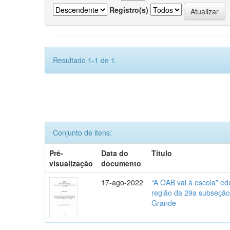
Registro(s)
Resultado 1-1 de 1.
Conjunto de itens:
Pré-
Data do
Título
visualização
documento
17-ago-2022
“A OAB vai à escola” ed
região da 29a subseção
Grande