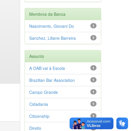
Membros da Banca
Nascimento, Giovani Do
1
Sanchez, Liliane Barreira
1
Assunto
A OAB vai à Escola
1
Brazilian Bar Association
1
Campo Grande
1
Cidadania
1
Citizenship
1
Direito
1