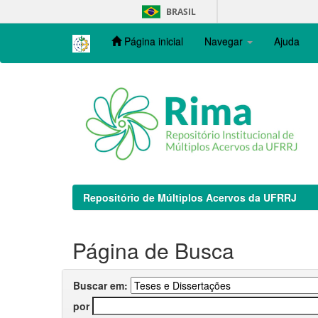
Skip
BRASIL
navigation
Página inicial
Navegar
Ajuda
Repositório de Múltiplos Acervos da UFRRJ
Página de Busca
Buscar em:
por