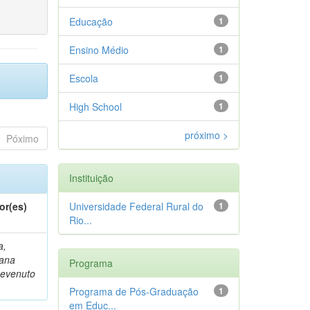
Educação
1
Ensino Médio
1
Escola
1
High School
1
próximo >
Póximo
Instituição
or(es)
Universidade Federal Rural do
1
Rio...
a,
iana
Programa
evenuto
Programa de Pós-Graduação
1
em Educ...