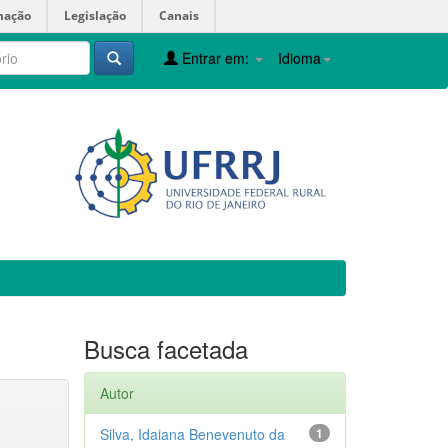
mação
Legislação
Canais
Entrar em:
Idioma
Busca facetada
Autor
Silva, Idaiana Benevenuto da
1