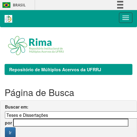
Skip
BRASIL
navigation
Simplifique!
Comunica BR
Participe
Acesso à informação
Legislação
Canais
Repositório de Múltiplos Acervos da UFRRJ
Página de Busca
Buscar em:
por