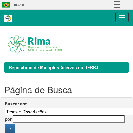
Skip
BRASIL
navigation
Simplifique!
Comunica BR
Participe
Acesso à informação
Legislação
Canais
Repositório de Múltiplos Acervos da UFRRJ
Página de Busca
Buscar em:
por