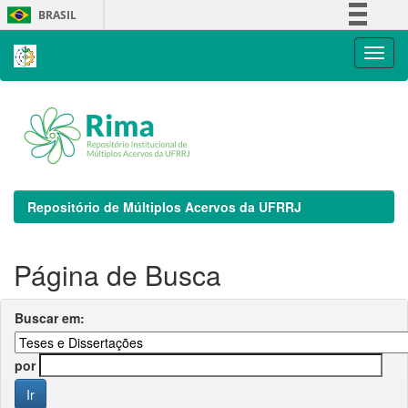
Skip
BRASIL
navigation
Simplifique!
Comunica BR
Participe
Acesso à informação
Legislação
Canais
Repositório de Múltiplos Acervos da UFRRJ
Página de Busca
Buscar em:
por