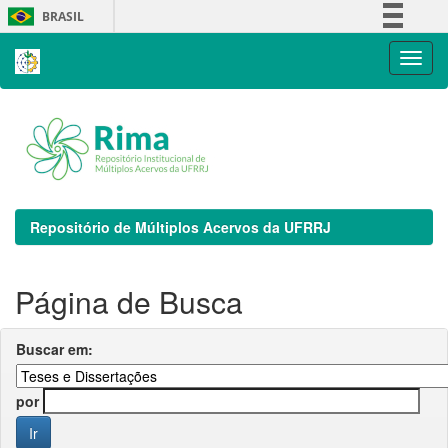
Skip
BRASIL
navigation
Simplifique!
Comunica BR
Participe
Acesso à informação
Legislação
Canais
Repositório de Múltiplos Acervos da UFRRJ
Página de Busca
Buscar em:
por