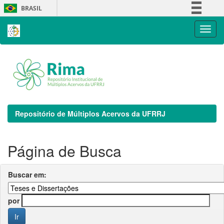
Skip
BRASIL
navigation
Simplifique!
Comunica BR
Participe
Acesso à informação
Legislação
Canais
Repositório de Múltiplos Acervos da UFRRJ
Página de Busca
Buscar em:
por