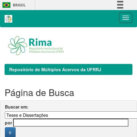
Skip
BRASIL
navigation
Simplifique!
Comunica BR
Participe
Acesso à informação
Legislação
Canais
Repositório de Múltiplos Acervos da UFRRJ
Página de Busca
Buscar em:
por