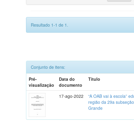
Resultado 1-1 de 1.
Conjunto de itens:
Pré-
Data do
Título
visualização
documento
17-ago-2022
“A OAB vai à escola” ed
região da 29a subseção
Grande