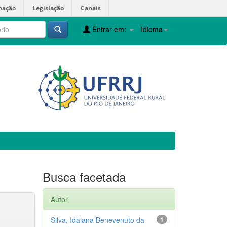
mação
Legislação
Canais
Entrar em:
Idioma
Busca facetada
Autor
Silva, Idaiana Benevenuto da
1