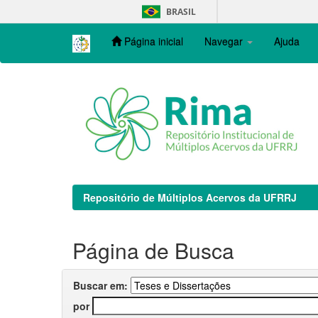
Skip
BRASIL
navigation
Página inicial
Navegar
Ajuda
Repositório de Múltiplos Acervos da UFRRJ
Página de Busca
Buscar em:
por