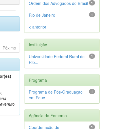
Ordem dos Advogados do Brasil
1
Rio de Janeiro
1
< anterior
Instituição
Póximo
Universidade Federal Rural do
1
Rio...
or(es)
Programa
Programa de Pós-Graduação
1
a,
em Educ...
iana
evenuto
Agência de Fomento
Coordenação de
1