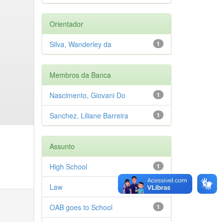
Orientador
Silva, Wanderley da
1
Membros da Banca
Nascimento, Giovani Do
1
Sanchez, Liliane Barreira
1
Assunto
High School
1
Law
1
OAB goes to School
1