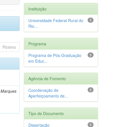
Instituição
Universidade Federal Rural do
1
Rio...
Programa
Póximo
Programa de Pós-Graduação
1
em Educ...
Agência de Fomento
Coordenação de
1
n Marques
Aperfeiçoamento de...
Tipo de Documento
Dissertação
1