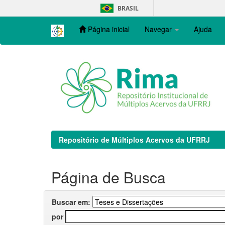
Skip
BRASIL
navigation
Página inicial
Navegar
Ajuda
Repositório de Múltiplos Acervos da UFRRJ
Página de Busca
Buscar em:
por