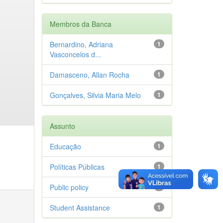
Membros da Banca
Bernardino, Adriana
1
Vasconcelos d...
Damasceno, Allan Rocha
1
Gonçalves, Silvia Maria Melo
1
Assunto
Educação
1
Políticas Públicas
1
Public policy
1
Student Assistance
1