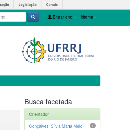
mação
Legislação
Canais
Entrar em:
Idioma
Busca facetada
Orientador
Gonçalves, Sílvia Maria Melo
1