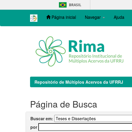
Skip
BRASIL
navigation
Página inicial
Navegar
Ajuda
Repositório de Múltiplos Acervos da UFRRJ
Página de Busca
Buscar em:
por