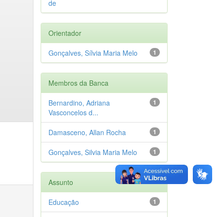
de
Orientador
Gonçalves, Sílvia Maria Melo
1
Membros da Banca
Bernardino, Adriana
1
Vasconcelos d...
Damasceno, Allan Rocha
1
Gonçalves, Silvia Maria Melo
1
Assunto
Educação
1