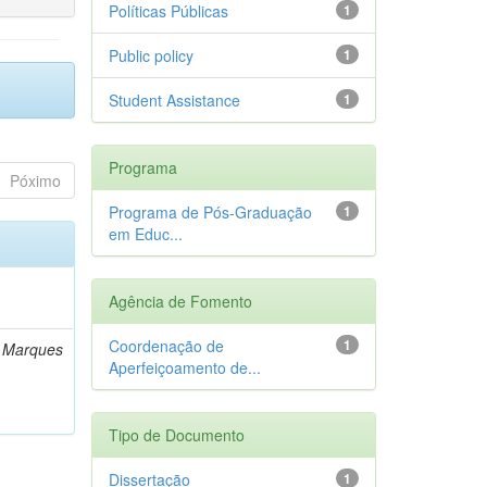
Políticas Públicas
1
Public policy
1
Student Assistance
1
Programa
Póximo
Programa de Pós-Graduação
1
em Educ...
Agência de Fomento
Coordenação de
1
n Marques
Aperfeiçoamento de...
Tipo de Documento
Dissertação
1