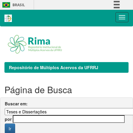
Skip
BRASIL
navigation
Simplifique!
Comunica BR
Participe
Acesso à informação
Legislação
Canais
Repositório de Múltiplos Acervos da UFRRJ
Página de Busca
Buscar em:
por