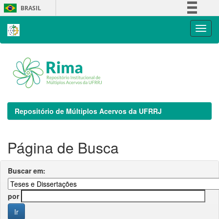
Skip
BRASIL
navigation
Simplifique!
Comunica BR
Participe
Acesso à informação
Legislação
Canais
Repositório de Múltiplos Acervos da UFRRJ
Página de Busca
Buscar em:
por