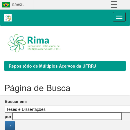
Skip
BRASIL
navigation
Simplifique!
Comunica BR
Participe
Acesso à informação
Legislação
Canais
Repositório de Múltiplos Acervos da UFRRJ
Página de Busca
Buscar em:
por