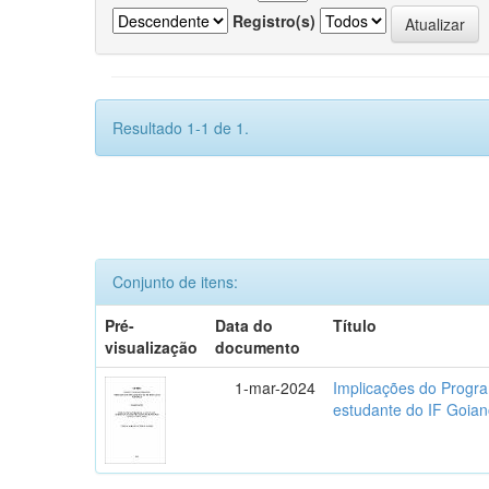
Registro(s)
Resultado 1-1 de 1.
Conjunto de itens:
Pré-
Data do
Título
visualização
documento
1-mar-2024
Implicações do Progra
estudante do IF Goi