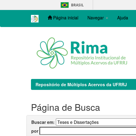
Skip
BRASIL
navigation
Página inicial
Navegar
Ajuda
Repositório de Múltiplos Acervos da UFRRJ
Página de Busca
Buscar em:
por