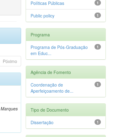
Políticas Públicas
1
Public policy
1
Programa
Programa de Pós-Graduação
1
em Educ...
Póximo
Agência de Fomento
Coordenação de
1
Aperfeiçoamento de...
n Marques
Tipo de Documento
Dissertação
1