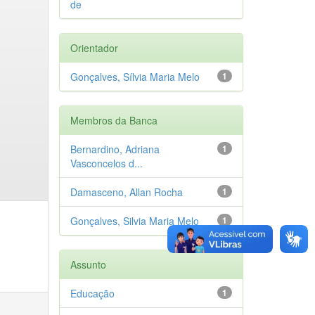
de
Orientador
Gonçalves, Sílvia Maria Melo
1
Membros da Banca
Bernardino, Adriana
1
Vasconcelos d...
Damasceno, Allan Rocha
1
Gonçalves, Silvia Maria Melo
1
Assunto
Educação
1