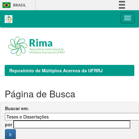
Skip
BRASIL
navigation
Simplifique!
Comunica BR
Participe
Acesso à informação
Legislação
Canais
Repositório de Múltiplos Acervos da UFRRJ
Página de Busca
Buscar em:
por