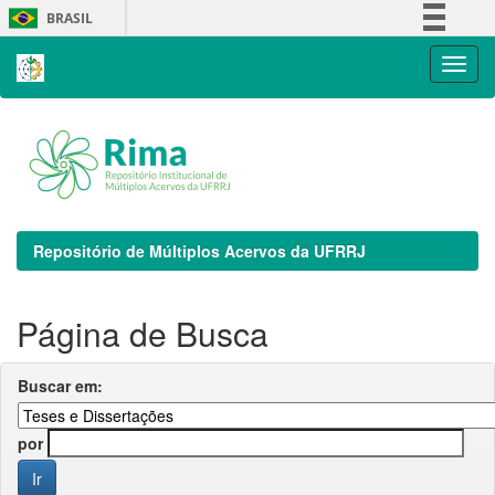
Skip
BRASIL
navigation
Simplifique!
Comunica BR
Participe
Acesso à informação
Legislação
Canais
Repositório de Múltiplos Acervos da UFRRJ
Página de Busca
Buscar em:
por