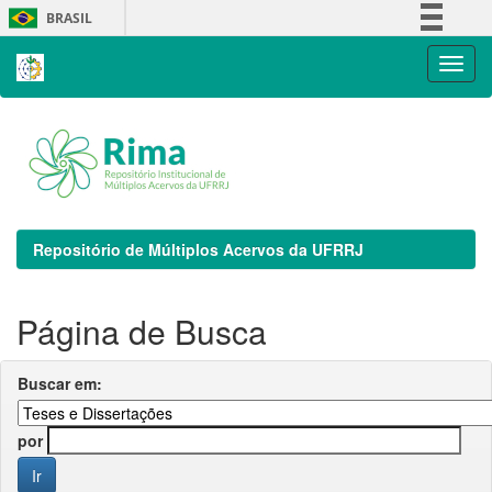
Skip
BRASIL
navigation
Simplifique!
Comunica BR
Participe
Acesso à informação
Legislação
Canais
Repositório de Múltiplos Acervos da UFRRJ
Página de Busca
Buscar em:
por