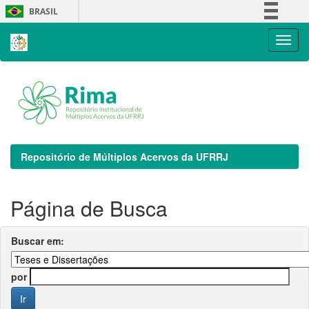
Skip
BRASIL
navigation
Simplifique!
Comunica BR
Participe
Acesso à informação
Legislação
Canais
Repositório de Múltiplos Acervos da UFRRJ
Página de Busca
Buscar em:
por