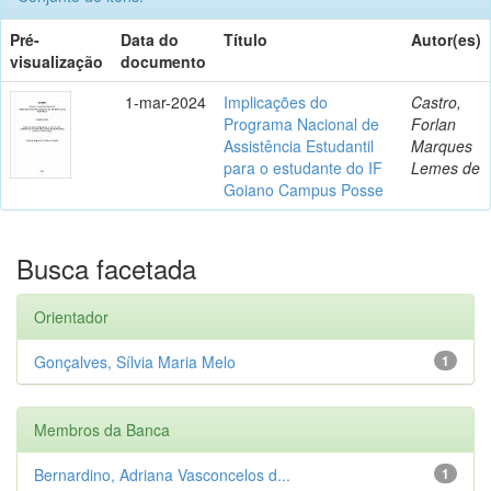
Pré-
Data do
Título
Autor(es)
visualização
documento
1-mar-2024
Implicações do
Castro,
Programa Nacional de
Forlan
Assistência Estudantil
Marques
para o estudante do IF
Lemes de
Goiano Campus Posse
Busca facetada
Orientador
Gonçalves, Sílvia Maria Melo
1
Membros da Banca
Bernardino, Adriana Vasconcelos d...
1