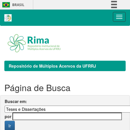
Skip
BRASIL
navigation
Simplifique!
Comunica BR
Participe
Acesso à informação
Legislação
Canais
Repositório de Múltiplos Acervos da UFRRJ
Página de Busca
Buscar em:
por