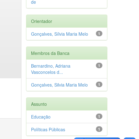
de
Orientador
Gonçalves, Sílvia Maria Melo
1
Membros da Banca
Bernardino, Adriana
1
Vasconcelos d...
Gonçalves, Silvia Maria Melo
1
Assunto
Educação
1
Políticas Públicas
1