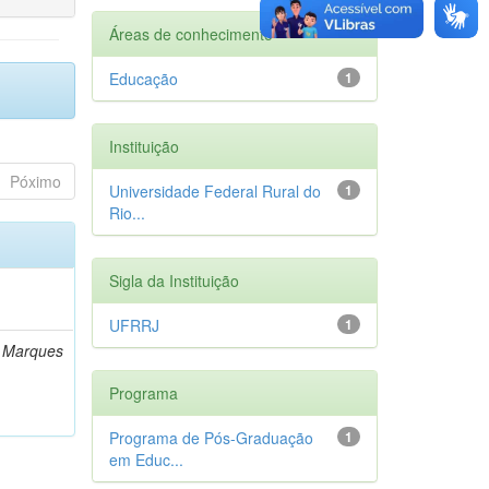
Áreas de conhecimento
Educação
1
Instituição
Póximo
Universidade Federal Rural do
1
Rio...
Sigla da Instituição
UFRRJ
1
n Marques
Programa
Programa de Pós-Graduação
1
em Educ...