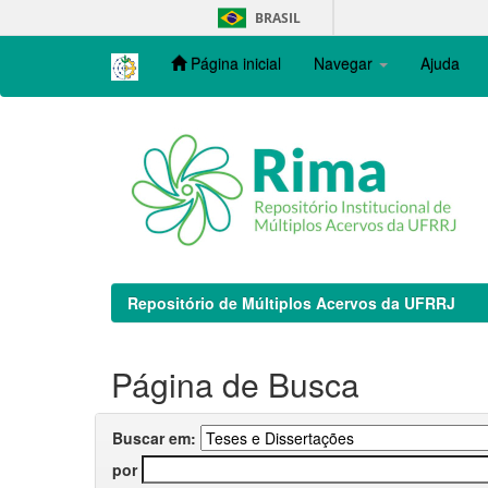
Skip
BRASIL
navigation
Página inicial
Navegar
Ajuda
Repositório de Múltiplos Acervos da UFRRJ
Página de Busca
Buscar em:
por