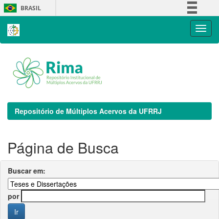
Skip
BRASIL
navigation
Simplifique!
Comunica BR
Participe
Acesso à informação
Legislação
Canais
Repositório de Múltiplos Acervos da UFRRJ
Página de Busca
Buscar em:
por