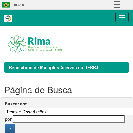
Skip
BRASIL
navigation
Simplifique!
Comunica BR
Participe
Acesso à informação
Legislação
Canais
Repositório de Múltiplos Acervos da UFRRJ
Página de Busca
Buscar em:
por