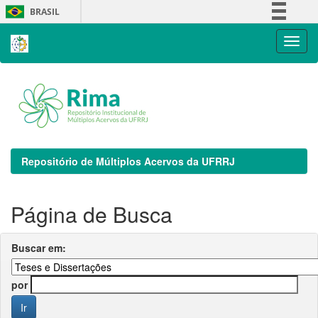
Skip
BRASIL
navigation
Simplifique!
Comunica BR
Participe
Acesso à informação
Legislação
Canais
Repositório de Múltiplos Acervos da UFRRJ
Página de Busca
Buscar em:
por