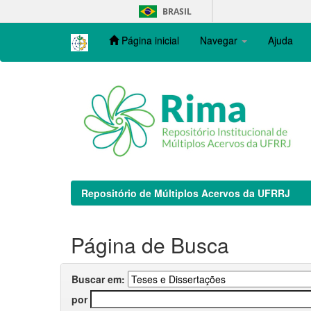
Skip
BRASIL
navigation
Página inicial
Navegar
Ajuda
Repositório de Múltiplos Acervos da UFRRJ
Página de Busca
Buscar em:
por