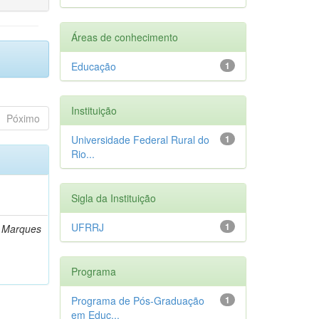
Áreas de conhecimento
Educação
1
Instituição
Póximo
Universidade Federal Rural do
1
Rio...
Sigla da Instituição
UFRRJ
1
n Marques
Programa
Programa de Pós-Graduação
1
em Educ...