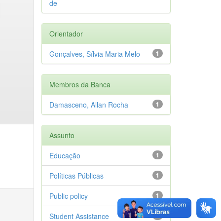
de
Orientador
Gonçalves, Sílvia Maria Melo
1
Membros da Banca
Damasceno, Allan Rocha
1
Assunto
Educação
1
Políticas Públicas
1
Public policy
1
Student Assistance
1