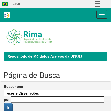
Skip
BRASIL
navigation
Simplifique!
Comunica BR
Participe
Acesso à informação
Legislação
Canais
Repositório de Múltiplos Acervos da UFRRJ
Página de Busca
Buscar em:
por