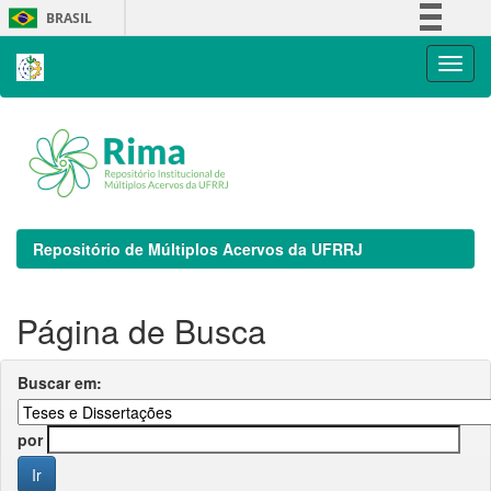
Skip
BRASIL
navigation
Simplifique!
Comunica BR
Participe
Acesso à informação
Legislação
Canais
Repositório de Múltiplos Acervos da UFRRJ
Página de Busca
Buscar em:
por