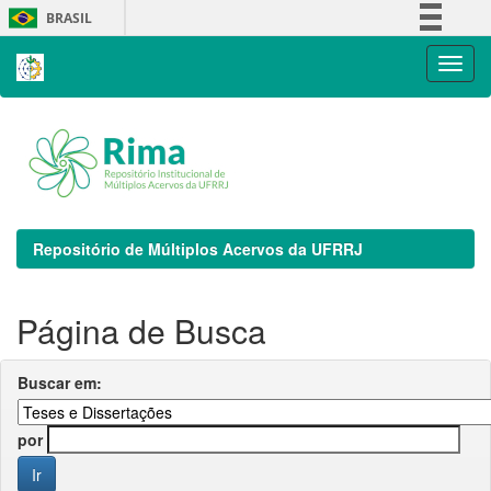
Skip
BRASIL
navigation
Simplifique!
Comunica BR
Participe
Acesso à informação
Legislação
Canais
Repositório de Múltiplos Acervos da UFRRJ
Página de Busca
Buscar em:
por