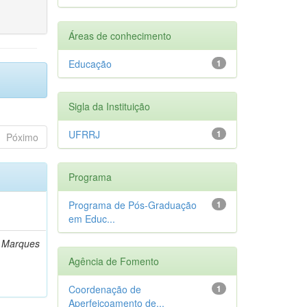
Áreas de conhecimento
Educação
1
Sigla da Instituição
UFRRJ
1
Póximo
Programa
Programa de Pós-Graduação
1
em Educ...
n Marques
Agência de Fomento
Coordenação de
1
Aperfeiçoamento de...