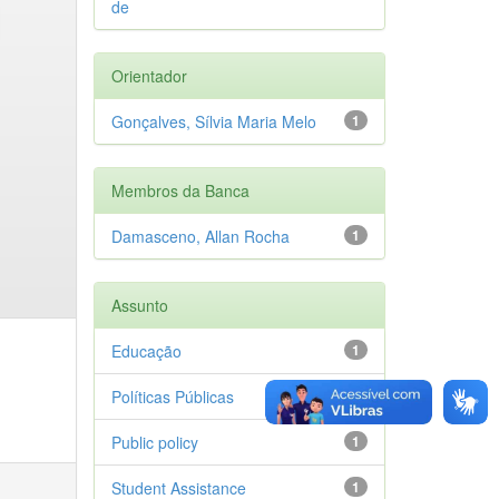
de
Orientador
Gonçalves, Sílvia Maria Melo
1
Membros da Banca
Damasceno, Allan Rocha
1
Assunto
Educação
1
Políticas Públicas
1
Public policy
1
Student Assistance
1