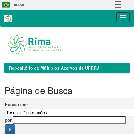
Skip
BRASIL
navigation
Simplifique!
Comunica BR
Participe
Acesso à informação
Legislação
Canais
Repositório de Múltiplos Acervos da UFRRJ
Página de Busca
Buscar em:
por