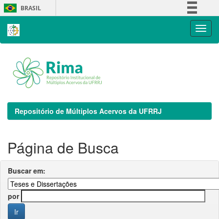
Skip
BRASIL
navigation
Simplifique!
Comunica BR
Participe
Acesso à informação
Legislação
Canais
Repositório de Múltiplos Acervos da UFRRJ
Página de Busca
Buscar em:
por