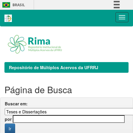
Skip
BRASIL
navigation
Simplifique!
Comunica BR
Participe
Acesso à informação
Legislação
Canais
Repositório de Múltiplos Acervos da UFRRJ
Página de Busca
Buscar em:
por