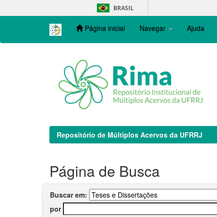
Skip
BRASIL
navigation
Página inicial
Navegar
Ajuda
Repositório de Múltiplos Acervos da UFRRJ
Página de Busca
Buscar em:
por