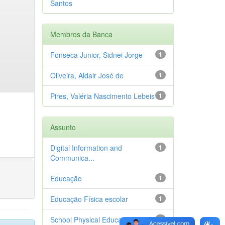
Santos
Membros da Banca
Fonseca Junior, Sidnei Jorge
1
Oliveira, Aldair José de
1
Pires, Valéria Nascimento Lebeis
1
Assunto
Digital Information and
1
Communica...
Educação
1
Educação Física escolar
1
School Physical Education
1