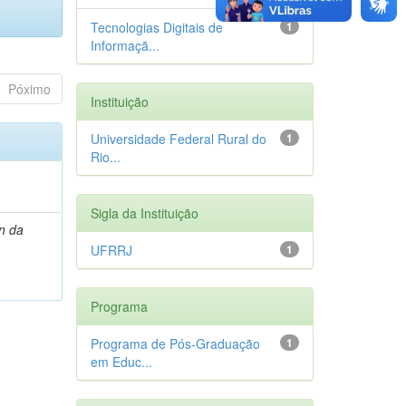
Tecnologias Digitais de
1
Informaçã...
Póximo
Instituição
Universidade Federal Rural do
1
Rio...
Sigla da Instituição
n da
UFRRJ
1
Programa
Programa de Pós-Graduação
1
em Educ...