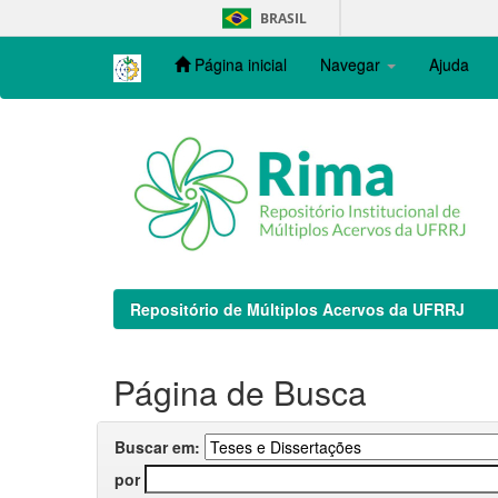
Skip
BRASIL
navigation
Página inicial
Navegar
Ajuda
Repositório de Múltiplos Acervos da UFRRJ
Página de Busca
Buscar em:
por