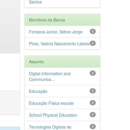
Santos
Membros da Banca
Fonseca Junior, Sidnei Jorge
1
Pires, Valéria Nascimento Lebeis
1
Assunto
Digital Information and
1
Communica...
Educação
1
Educação Física escolar
1
School Physical Education
1
Tecnologias Digitais de
1