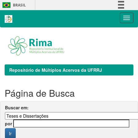
Skip
BRASIL
navigation
Simplifique!
Comunica BR
Participe
Acesso à informação
Legislação
Canais
Repositório de Múltiplos Acervos da UFRRJ
Página de Busca
Buscar em:
por