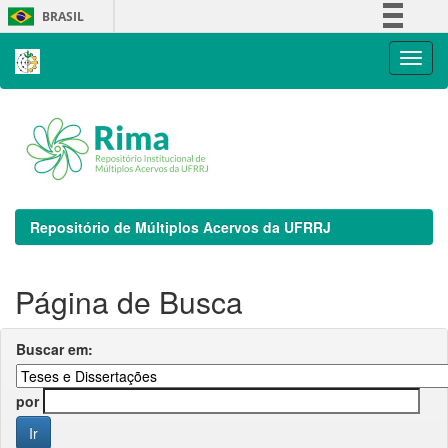
Skip
BRASIL
navigation
Simplifique!
Comunica BR
Participe
Acesso à informação
Legislação
Canais
Repositório de Múltiplos Acervos da UFRRJ
Página de Busca
Buscar em:
por