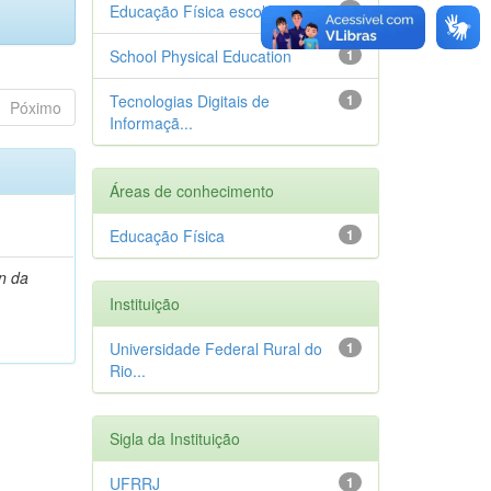
Educação Física escolar
1
School Physical Education
1
Tecnologias Digitais de
1
Póximo
Informaçã...
Áreas de conhecimento
Educação Física
1
n da
Instituição
Universidade Federal Rural do
1
Rio...
Sigla da Instituição
UFRRJ
1