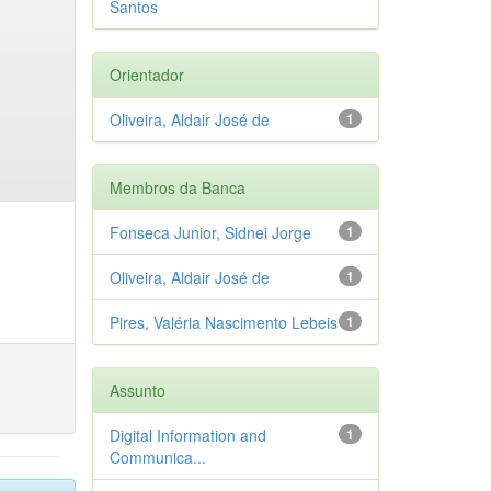
Santos
Orientador
Oliveira, Aldair José de
1
Membros da Banca
Fonseca Junior, Sidnei Jorge
1
Oliveira, Aldair José de
1
Pires, Valéria Nascimento Lebeis
1
Assunto
Digital Information and
1
Communica...