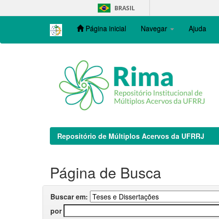
Skip
BRASIL
navigation
Página inicial
Navegar
Ajuda
Repositório de Múltiplos Acervos da UFRRJ
Página de Busca
Buscar em:
por