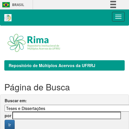
Skip
BRASIL
navigation
Simplifique!
Comunica BR
Participe
Acesso à informação
Legislação
Canais
Repositório de Múltiplos Acervos da UFRRJ
Página de Busca
Buscar em:
por