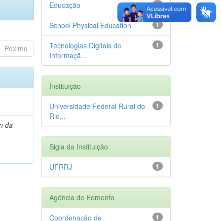
Educação
1
School Physical Education
1
Tecnologias Digitais de
1
Póximo
Informaçã...
Instituição
Universidade Federal Rural do
1
Rio...
n da
Sigla da Instituição
UFRRJ
1
Agência de Fomento
Coordenação de
1