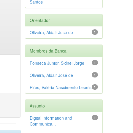
Santos
Orientador
Oliveira, Aldair José de
1
Membros da Banca
Fonseca Junior, Sidnei Jorge
1
Oliveira, Aldair José de
1
Pires, Valéria Nascimento Lebeis
1
Assunto
Digital Information and
1
Communica...