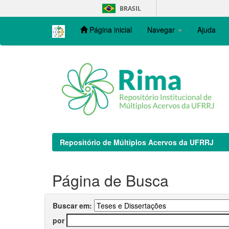
Skip
BRASIL
navigation
Página inicial
Navegar
Ajuda
Repositório de Múltiplos Acervos da UFRRJ
Página de Busca
Buscar em:
por