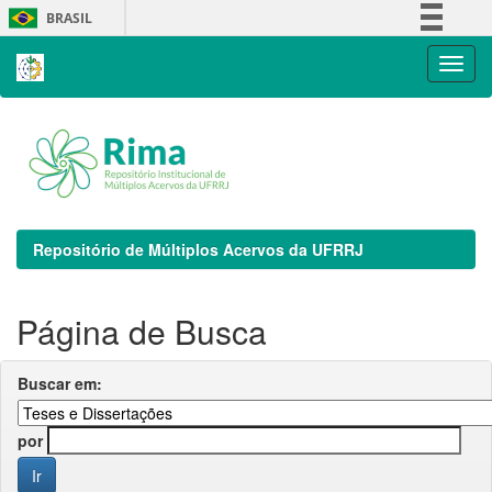
Skip
BRASIL
navigation
Simplifique!
Comunica BR
Participe
Acesso à informação
Legislação
Canais
Repositório de Múltiplos Acervos da UFRRJ
Página de Busca
Buscar em:
por